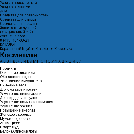
Уход за полостью рта
Уход за волосами
Дом
Средства для поверхностей
Средства для стирки
Средства для посуды
Защита от излучений
Официальный сайт
coral-club.com
8 (499) 404-09-29
КАТАЛОГ
Коралловый Клуб
►
Каталог
►
Косметика
Косметика
А
Б
В
Г
Д
Ж
З
И
К
Л
М
Н
О
П
С
У
Ф
Х
Ц
Ч
Ш
Я
C7
Продукты
Очищение организма
Обогащение воды
Укрепление иммунитета
Снижение веса
Для суставов и костей
Улучшение пищеварения
Для сердца и сосудов
Улучшение памяти и внимания
Улучшение зрения
Повышение энергии
Женское здоровье
Мужское здоровье
Антистресс
Смарт Фуд
Белок (Аминокислоты)