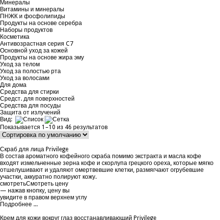
Минералы
Витамины и минералы
ПНЖК и фосфолипиды
Продукты на основе серебра
Наборы продуктов
Косметика
Антивозрастная серия C7
Основной уход за кожей
Продукты на основе жира эму
Уход за телом
Уход за полостью рта
Уход за волосами
Для дома
Средства для стирки
Средст. для поверхностей
Средства для посуды
Защита от излучений
Вид:
Показывается 1–10 из 46 результатов
Скраб для лица Privilege
В состав ароматного кофейного скраба помимо экстракта и масла кофе
входят измельченные зерна кофе и скорлупа грецкого ореха, которые мягко
отшелушивают и удаляют омертвевшие клетки, размягчают огрубевшие
участки, аккуратно полируют кожу.
смотреть
Смотреть цену
— нажав кнопку, цену вы
увидите в правом верхнем углу
Подробнее ...
Крем для кожи вокруг глаз восстанавливающий Privilege