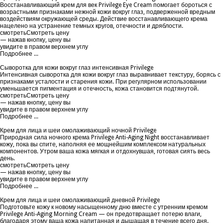
Восстанавливающий крем для век Privilege Eye Cream помогает бороться с
возрастными признаками нежной кожи вокруг глаз, подверженной вредным
воздействиям окружающей среды. Действие восстанавливающего крема
нацелено на устранение темных кругов, отечности и дряблости.
смотреть
Смотреть цену
— нажав кнопку, цену вы
увидите в правом верхнем углу
Подробнее ...
Сыворотка для кожи вокруг глаз интенсивная Privilege
Интенсивная сыворотка для кожи вокруг глаз выравнивает текстуру, борясь с
признаками усталости и старения кожи. При регулярном использовании
уменьшается пигментация и отечность, кожа становится подтянутой.
смотреть
Смотреть цену
— нажав кнопку, цену вы
увидите в правом верхнем углу
Подробнее ...
Крем для лица и шеи омолаживающий ночной Privilege
Природная сила ночного крема Privilege Anti-Aging Night восстанавливает
кожу, пока вы спите, наполняя ее мощнейшим комплексом натуральных
компонентов. Утром ваша кожа мягкая и отдохнувшая, готовая сиять весь
день.
смотреть
Смотреть цену
— нажав кнопку, цену вы
увидите в правом верхнем углу
Подробнее ...
Крем для лица и шеи омолаживающий дневной Privilege
Подготовьте кожу к новому насыщенному дню вместе с утренним кремом
Privilege Anti-Aging Morning Cream — он предотвращает потерю влаги,
благодаря этому ваша кожа напитанная и дышащая в течение всего дня.