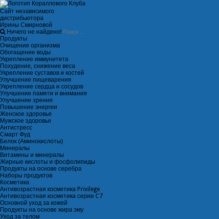
Сайт независимого
дистрибьютора
Ирины Смирновой
Ничего не найдено!
Продукты
Очищение организма
Обогащение воды
Укрепление иммунитета
Похудение, снижение веса
Укрепление суставов и костей
Улучшение пищеварения
Укрепление сердца и сосудов
Улучшение памяти и внимания
Улучшение зрения
Повышение энергии
Женское здоровье
Мужское здоровье
Антистресс
Смарт Фуд
Белок (Аминокислоты)
Минералы
Витамины и минералы
Жирные кислоты и фосфолипиды
Продукты на основе серебра
Наборы продуктов
Косметика
Антивозрастная косметика Privilege
Антивозрастная косметика серии C7
Основной уход за кожей
Продукты на основе жира эму
Уход за телом