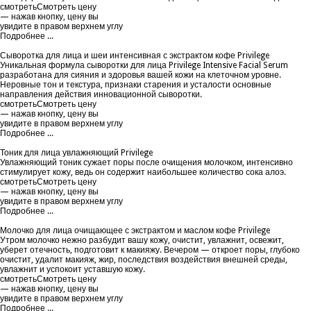
смотреть
Смотреть цену
— нажав кнопку, цену вы
увидите в правом верхнем углу
Подробнее ...
Сыворотка для лица и шеи интенсивная с экстрактом кофе Privilege
Уникальная формула сыворотки для лица Privilege Intensive Facial Serum
разработана для сияния и здоровья вашей кожи на клеточном уровне.
Неровные тон и текстура, признаки старения и усталости основные
направления действия инновационной сыворотки.
смотреть
Смотреть цену
— нажав кнопку, цену вы
увидите в правом верхнем углу
Подробнее ...
Тоник для лица увлажняющий Privilege
Увлажняющий тоник сужает поры после очищения молочком, интенсивно
стимулирует кожу, ведь он содержит наибольшее количество сока алоэ.
смотреть
Смотреть цену
— нажав кнопку, цену вы
увидите в правом верхнем углу
Подробнее ...
Молочко для лица очищающее с экстрактом и маслом кофе Privilege
Утром молочко нежно разбудит вашу кожу, очистит, увлажнит, освежит,
уберет отечность, подготовит к макияжу. Вечером — откроет поры, глубоко
очистит, удалит макияж, жир, последствия воздействия внешней среды,
увлажнит и успокоит уставшую кожу.
смотреть
Смотреть цену
— нажав кнопку, цену вы
увидите в правом верхнем углу
Подробнее ...