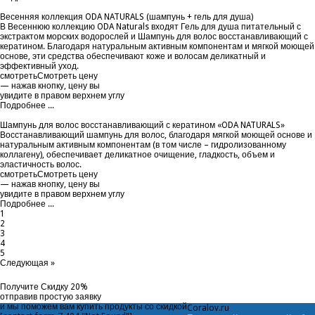
Весенняя коллекция ODA NATURALS (шампунь + гель для душа)
В Весеннюю коллекцию ODA Naturals входят Гель для душа питательный с
экстрактом морских водорослей и Шампунь для волос восстанавливающий с
кератином. Благодаря натуральным активным компонентам и мягкой моющей
основе, эти средства обеспечивают коже и волосам деликатный и
эффективный уход.
смотреть
Смотреть цену
— нажав кнопку, цену вы
увидите в правом верхнем углу
Подробнее ...
Шампунь для волос восстанавливающий с кератином «ODA NATURALS»
Восстанавливающий шампунь для волос, благодаря мягкой моющей основе и
натуральным активным компонентам (в том числе – гидролизованному
коллагену), обеспечивает деликатное очищение, гладкость, объем и
эластичность волос.
смотреть
Смотреть цену
— нажав кнопку, цену вы
увидите в правом верхнем углу
Подробнее ...
1
2
3
4
5
Следующая »
Получите
Скидку 20%
отправив простую заявку
и мы поможем вам купить продукты со скидкой
Coral
ov.ru