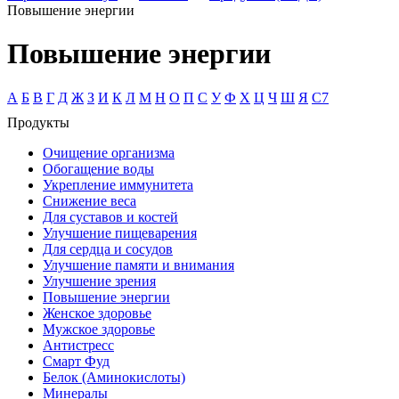
Повышение энергии
Повышение энергии
А
Б
В
Г
Д
Ж
З
И
К
Л
М
Н
О
П
С
У
Ф
Х
Ц
Ч
Ш
Я
C7
Продукты
Очищение организма
Обогащение воды
Укрепление иммунитета
Снижение веса
Для суставов и костей
Улучшение пищеварения
Для сердца и сосудов
Улучшение памяти и внимания
Улучшение зрения
Повышение энергии
Женское здоровье
Мужское здоровье
Антистресс
Смарт Фуд
Белок (Аминокислоты)
Минералы