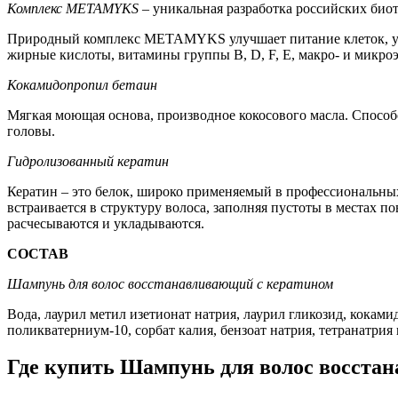
Комплекс METAMYKS
– уникальная разработка российских био
Природный комплекс METAMYKS улучшает питание клеток, ус
жирные кислоты, витамины группы B, D, F, E, макро- и микро
Кокамидопропил бетаин
Мягкая моющая основа, производное кокосового масла. Способ
головы.
Гидролизованный кератин
Кератин – это белок, широко применяемый в профессиональных
встраивается в структуру волоса, заполняя пустоты в местах 
расчесываются и укладываются.
СОСТАВ
Шампунь для волос восстанавливающий с кератином
Вода, лаурил метил изетионат натрия, лаурил гликозид, кока
поликватерниум-10, сорбат калия, бензоат натрия, тетранатрия 
Где
купить
Шампунь для волос восста