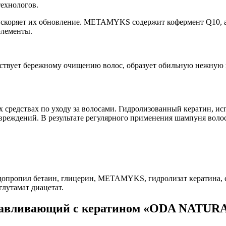
технологов.
коряет их обновление. METAMYKS содержит кофермент Q10, а
элементы.
ствует бережному очищению волос, образует обильную нежную п
 средствах по уходу за волосами. Гидролизованный кератин, ис
повреждений. В результате регулярного применения шампуня вол
мидопропил бетаин, глицерин, METAMYKS, гидролизат кератина,
глутамат диацетат.
навливающий с кератином «ODA NATUR