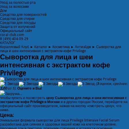
Уход за полостью рта
Уход за волосами
Дом
Средства для поверхностей
Средства для стирки
Средства для посуды
Защита от излучений
Официальный сайт
coral-club.com
8 (499) 404-09-29
КАТАЛОГ
Коралловый Клуб
►
Каталог
►
Косметика
►
Антиэйдж
►
Сыворотка для
лица и шеи интенсивная с экстрактом кофе Privilege
Сыворотка для лица и шеи
интенсивная с экстрактом кофе
Privilege
(
3
оценок, среднее:
3,00
из 5)
.
Оцените и Вы!
Загрузка...
Чтобы купить и посмотреть
цену Сыворотка для лица и шеи интенсивная с
экстрактом кофе Privilege в Москве
и в других городах России, перейдите на
официальный сайт производителя, нажав на кнопку «смотреть цену», что
ниже.
Цена:
Уникальная формула сыворотки для лица Privilege Intensive Facial Serum
разработана для сияния и здоровья вашей кожи на клеточном уровне.
Неровные тон и текстура, признаки старения и усталости основные