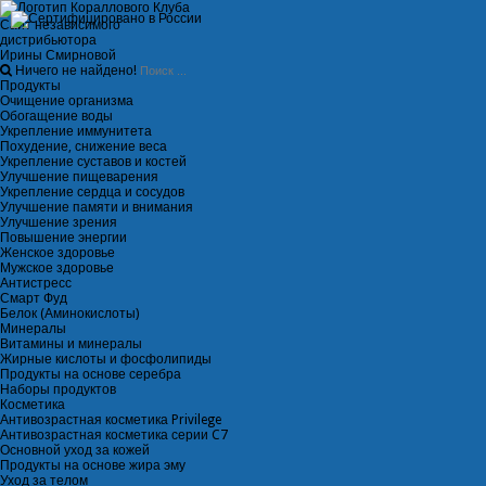
Сайт независимого
дистрибьютора
Ирины Смирновой
Ничего не найдено!
Продукты
Очищение организма
Обогащение воды
Укрепление иммунитета
Похудение, снижение веса
Укрепление суставов и костей
Улучшение пищеварения
Укрепление сердца и сосудов
Улучшение памяти и внимания
Улучшение зрения
Повышение энергии
Женское здоровье
Мужское здоровье
Антистресс
Смарт Фуд
Белок (Аминокислоты)
Минералы
Витамины и минералы
Жирные кислоты и фосфолипиды
Продукты на основе серебра
Наборы продуктов
Косметика
Антивозрастная косметика Privilege
Антивозрастная косметика серии C7
Основной уход за кожей
Продукты на основе жира эму
Уход за телом