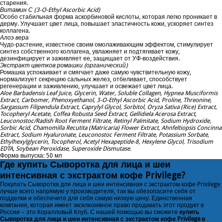
старения.
Витамин С (3-O-Ethyl Ascorbic Acid)
Особо стабильная форма аскорбиновой кислоты, которая легко проникает в
дерму. Улучшает цвет лица, повышает эластичность кожи, ускоряет синтез
коллагена.
Алоэ вера
Чудо-растение, известное своим омолаживающим эффектом, стимулирует
синтез собственного коллагена, увлажняет и подтягивает кожу,
дезинфицирует и заживляет ее, защищает от УФ-воздействия.
Экстракт цветков ромашки (органический)
Ромашка успокаивает и смягчает даже самую чувствительную кожу,
нормализует секрецию сальных желез, отбеливает, способствует
регенерации и заживлению, улучшает и освежает цвет лица.
Aloe Barbadensis Leaf Juice, Glycerin, Water, Soluble Collagen, Hypnea Musciformis
Extract, Carbomer, Phenoxyethanol, 3-O-Ethyl Ascorbic Acid, Proline, Threonine,
Sargassum Filipendula Extract, Caprylyl Glycol, Sorbitol, Oryza Sativa (Rice) Extract,
Tocopheryl Acetate, Coffea Robusta Seed Extract, Gellidiela Acerosa Extract,
Leuconostoc/Radish Root Ferment Filtrate, Retinyl Palmitate, Sodium Hydroxide,
Sorbic Acid, Chamomilla Recutita (Matricaria) Flower Extract, Ahnfeltiopsis Concinna
Extract, Sodium Hyaluronate, Leuconostoc Ferment Filtrate, Potassium Sorbate,
Ethylhexylglycerin, Tocopherol, Acetyl Hexapeptide-8, Hexylene Glycol, Trisodium
EDTA, Soybean Peroxidase, Superoxide Dismutase.
Форма выпуска: 50 мл
Где
купить
Сыворотка для лица и шеи
интенсивная с экстрактом кофе Privilege?
Покупать Сыворотка для лица и шеи интенсивная с экстрактом кофе Privilege
лучше всего напрямую у производителя, так вы обезопасите себя от
подделки и обеспечите для себя самую низкую цену. Единственная
компания, которая имеет эксклюзивное право продавать этот продукт в
России – это
Коралловый Клуб
. С нашей помощью вы сможете
купить
Сыворотка для лица и шеи интенсивная с экстрактом кофе Privilege в