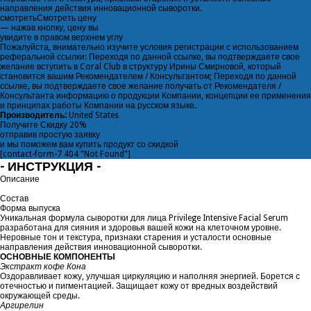
направления действия инновационной сыворотки.
смотреть
Смотреть цену
— нажав кнопку, цену вы
увидите в правом верхнем углу
Пожалуйста, внимательно изучите условия регистрации с использованием
реферальной ссылки: Переходя по данной ссылке, вы подтверждаете свое
желание вступить в Coral Club в структуру Ирины Смирновой, который
становится вашим Рекомендателем / Консультантом; Переходя по данной
ссылке, вы подтверждаете свое желание получать от Рекомендателя /
Консультанта информацию о продукции Компании, концепции ее применения
и принципах работы Компании на русском языке.
Производитель:
United States
Получите
Скидку 20%
отправив простую заявку
и мы поможем вам купить продукт со скидкой
[contact-form-7 404 "Not Found"]
- ИНСТРУКЦИЯ -
Описание
Состав
Форма выпуска
Уникальная формула сыворотки для лица Privilege Intensive Facial Serum
разработана для сияния и здоровья вашей кожи на клеточном уровне.
Неровные тон и текстура, признаки старения и усталости основные
направления действия инновационной сыворотки.
ОСНОВНЫЕ КОМПОНЕНТЫ
Экстракт кофе Кона
Оздоравливает кожу, улучшая циркуляцию и наполняя энергией. Борется с
отечностью и пигментацией. Защищает кожу от вредных воздействий
окружающей среды.
Аргирелин