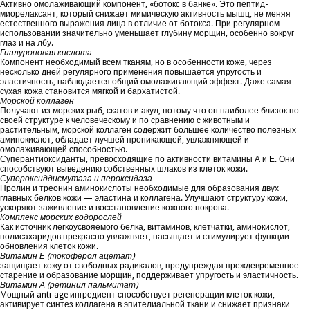
Активно омолаживающий компонент, «ботокс в банке». Это пептид-
миорелаксант, который снижает мимическую активность мышц, не меняя
естественного выражения лица в отличие от ботокса. При регулярном
использовании значительно уменьшает глубину морщин, особенно вокруг
глаз и на лбу.
Гиалуроновая кислота
Компонент необходимый всем тканям, но в особенности коже, через
несколько дней регулярного применения повышается упругость и
эластичность, наблюдается общий омолаживающий эффект. Даже самая
сухая кожа становится мягкой и бархатистой.
Морской коллаген
Получают из морских рыб, скатов и акул, потому что он наиболее близок по
своей структуре к человеческому и по сравнению с животным и
растительным, морской коллаген содержит большее количество полезных
аминокислот, обладает лучшей проникающей, увлажняющей и
омолаживающей способностью.
Суперантиоксиданты, превосходящие по активности витамины А и Е. Они
способствуют выведению собственных шлаков из клеток кожи.
Супероксиддисмутаза и пероксидаза
Пролин и треонин аминокислоты необходимые для образования двух
главных белков кожи — эластина и коллагена. Улучшают структуру кожи,
ускоряют заживление и восстановление кожного покрова.
Комплекс морских водорослей
Как источник легкоусвояемого белка, витаминов, клетчатки, аминокислот,
полисахаридов прекрасно увлажняет, насыщает и стимулирует функции
обновления клеток кожи.
Витамин Е (токоферол ацетат)
защищает кожу от свободных радикалов, предупреждая преждевременное
старение и образование морщин, поддерживает упругость и эластичность.
Витамин А (ретинил пальмитат)
Мощный anti-age ингредиент способствует регенерации клеток кожи,
активирует синтез коллагена в эпителиальной ткани и снижает признаки