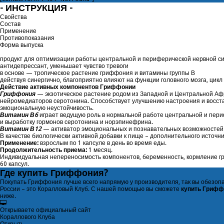
- ИНСТРУКЦИЯ -
Свойства
Состав
Применение
Противопоказания
Форма выпуска
продукт для оптимизации работы центральной и периферической нервной с
антидепрессант, уменьшает чувство тревоги
в основе — тропическое растение гриффония и витамины группы В
действуя синергично, благоприятно влияют на функции головного мозга, цик
Действие активных компонентов Гриффонии
Гриффония
— экзотическое растение родом из Западной и Центральной Аф
нейромедиаторов серотонина. Способствует улучшению настроения и восстан
эмоциональную неустойчивость.
Витамин В6
играет ведущую роль в нормальной работе центральной и пери
и выработку гормонов серотонина и норэпинефрина.
Витамин В12
— активатор эмоциональных и познавательных возможностей.
В качестве биологически активной добавки к пище – дополнительного источни
Применение:
взрослым по 1 капсуле в день во время еды.
Продолжительность приема:
1 месяц.
Индивидуальная непереносимость компонентов, беременность, кормление г
60 капсул.
Где
купить
Гриффония?
Покупать Гриффония лучше всего напрямую у производителя, так вы обезопас
России – это
Коралловый Клуб
. С нашей помощью вы сможете
купить Гриффо
ниже.
Открываете официальный сайт
Кораллового Клуба