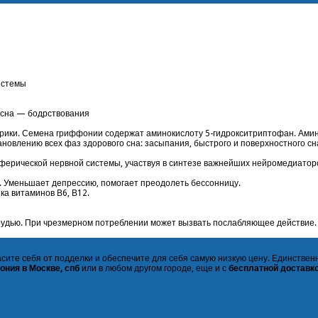
истемы
л сна — бодрствования
рики. Семена гриффонии содержат аминокислоту 5-гидрокситриптофан. Ами
овлению всех фаз здорового сна: засыпания, быстрого и поверхностного сн
ферической нервной системы, участвуя в синтезе важнейших нейромедиаторо
 Уменьшает депрессию, помогает преодолеть бессонницу.
ка витаминов В6, В12.
рудью. При чрезмерном потреблении может вызвать послабляющее действие.
ите себя от подделки и обеспечите для себя самую низкую цену. Единственн
ния в Москве, спб
или в любом другом городе, еще и с
бесплатной доставк