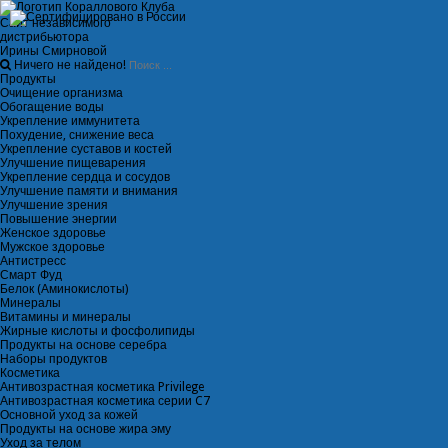
Сайт независимого
дистрибьютора
Ирины Смирновой
Ничего не найдено!
Продукты
Очищение организма
Обогащение воды
Укрепление иммунитета
Похудение, снижение веса
Укрепление суставов и костей
Улучшение пищеварения
Укрепление сердца и сосудов
Улучшение памяти и внимания
Улучшение зрения
Повышение энергии
Женское здоровье
Мужское здоровье
Антистресс
Смарт Фуд
Белок (Аминокислоты)
Минералы
Витамины и минералы
Жирные кислоты и фосфолипиды
Продукты на основе серебра
Наборы продуктов
Косметика
Антивозрастная косметика Privilege
Антивозрастная косметика серии C7
Основной уход за кожей
Продукты на основе жира эму
Уход за телом