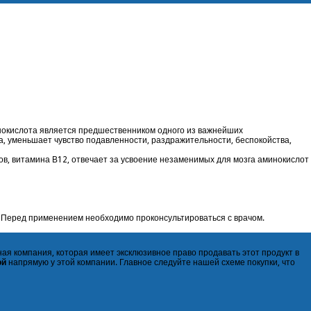
нокислота является предшественником одного из важнейших
а, уменьшает чувство подавленности, раздражительности, беспокойства,
в, витамина В12, отвечает за усвоение незаменимых для мозга аминокислот
 Перед применением необходимо проконсультироваться с врачом.
ая компания, которая имеет эксклюзивное право продавать этот продукт в
ой
напрямую у этой компании. Главное следуйте нашей схеме покупки, что