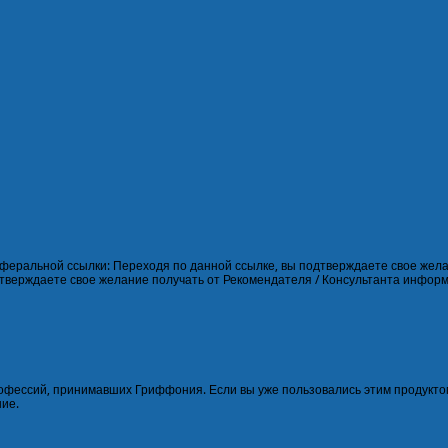
феральной ссылки: Переходя по данной ссылке, вы подтверждаете свое желан
дтверждаете свое желание получать от Рекомендателя / Консультанта инфор
офессий, принимавших Гриффония. Если вы уже пользовались этим продукто
ние.