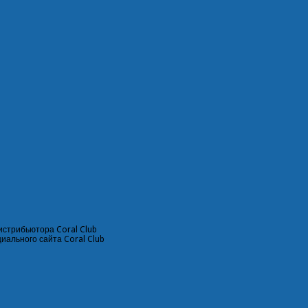
истрибьютора Coral Club
циального сайта
Coral Club