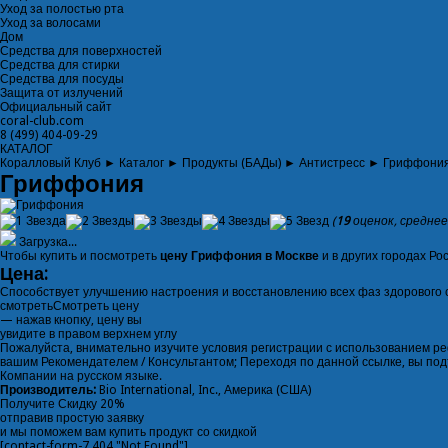
Уход за полостью рта
Уход за волосами
Дом
Средства для поверхностей
Средства для стирки
Средства для посуды
Защита от излучений
Официальный сайт
coral-club.com
8 (499) 404-09-29
КАТАЛОГ
Коралловый Клуб
►
Каталог
►
Продукты (БАДы)
►
Антистресс
►
Гриффони
Гриффония
(
19
оценок, среднее
Загрузка...
Чтобы купить и посмотреть
цену Гриффония в Москве
и в других городах Ро
Цена:
Способствует улучшению настроения и восстановлению всех фаз здорового с
смотреть
Смотреть цену
— нажав кнопку, цену вы
увидите в правом верхнем углу
Пожалуйста, внимательно изучите условия регистрации с использованием ре
вашим Рекомендателем / Консультантом; Переходя по данной ссылке, вы по
Компании на русском языке.
Производитель:
Bio International, Inc., Америка (США)
Получите
Скидку 20%
отправив простую заявку
и мы поможем вам купить продукт со скидкой
[contact-form-7 404 "Not Found"]