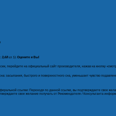
я
:
3,68
из 5)
.
Оцените и Вы!
ссии, перейдите на официальный сайт производителя, нажав на кнопку «смотр
на: засыпания, быстрого и поверхностного сна, уменьшает чувство подавлен
феральной ссылки: Переходя по данной ссылке, вы подтверждаете свое желан
дтверждаете свое желание получать от Рекомендателя / Консультанта инфор