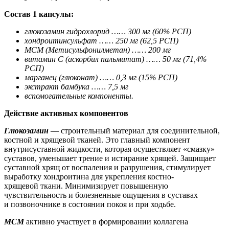
Состав 1 капсулы:
глюкозамин гидрохлорид …… 300 мг (60% РСП)
хондроитинсульфат …… 250 мг (62,5 РСП)
МСМ (Метисульфонилметан) …… 200 мг
витамин С (аскорбил пальмитат) …… 50 мг (71,4%
РСП)
марганец (глюконат) …… 0,3 мг (15% РСП)
экстракт бамбука …… 7,5 мг
вспомогательные компоненты.
Действие активных компонентов
Глюкозамин
— строительный материал для соединительной,
костной и хрящевой тканей. Это главный компонент
внутрисуставной жидкости, которая осуществляет «смазку»
суставов, уменьшает трение и истирание хрящей. Защищает
суставной хрящ от воспаления и разрушения, стимулирует
выработку хондроитина для укрепления костно-
хрящевой ткани. Минимизирует повышенную
чувствительность и болезненные ощущения в суставах
и позвоночнике в состоянии покоя и при ходьбе.
МСМ
активно участвует в формировании коллагена