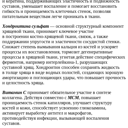
и кератина, поддерживающих эластичность и подвижность
суставов, уменьшает воспаление и помогает восстановить
гибкость и проницаемость клеточных стенок, позволяя
питательным веществам легче проникать в ткани.
Хондроитина сульфат
— основной структурный компонент
хрящевой ткани, принимает ключевое участие
в построении костно-хрящевой ткани, связок, а также
поддержании упругости и эластичности сосудистой стенки.
Снижает степень вымывания кальция из костей и ускоряет
процессы их восстановления, тормозит дегенеративные
процессы в хрящевой ткани, угнетая действие специфических
ферментов, например интерлейкина-1, разрушающих
суставной хрящ. Хондроитин способен сохранять жидкость
в толще хряща в виде водных полостей, создающих хорошую
амортизацию и поглощающих удары, что повышает прочность
и целостность хряща.
Витамин С
принимает обязательное участие в синтезе
коллагена. Действуя совместно с
МСМ
, повышает
проницаемость стенок капилляров, улучшает структуру
костей и кожи, способствует усвоению глюкозамина,
активирует выработку антител и макрофагов,
противодействуя инфекции, вызывающей воспаления
суставов.