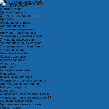
Сайт независимого
дистрибьютора
Ирины Смирновой
Ничего не найдено!
Продукты
Очищение организма
Обогащение воды
Укрепление иммунитета
Похудение, снижение веса
Укрепление суставов и костей
Улучшение пищеварения
Укрепление сердца и сосудов
Улучшение памяти и внимания
Улучшение зрения
Повышение энергии
Женское здоровье
Мужское здоровье
Антистресс
Смарт Фуд
Белок (Аминокислоты)
Минералы
Витамины и минералы
Жирные кислоты и фосфолипиды
Продукты на основе серебра
Наборы продуктов
Косметика
Антивозрастная косметика Privilege
Антивозрастная косметика серии C7
Основной уход за кожей
Продукты на основе жира эму
Уход за телом