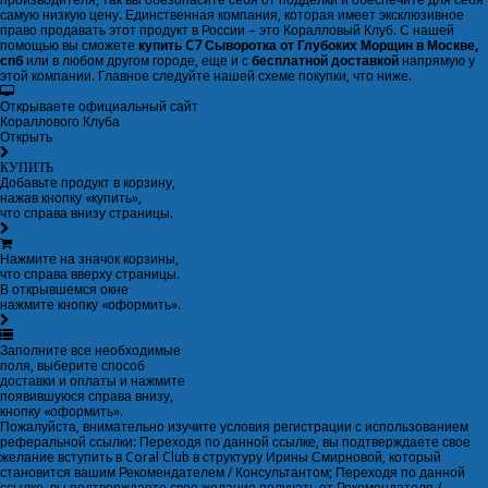
производителя, так вы обезопасите себя от подделки и обеспечите для себя
самую низкую цену. Единственная компания, которая имеет эксклюзивное
право продавать этот продукт в России – это
Коралловый Клуб
. С нашей
помощью вы сможете
купить C7 Сыворотка от Глубоких Морщин в Москве,
спб
или в любом другом городе, еще и с
бесплатной доставкой
напрямую у
этой компании. Главное следуйте нашей схеме покупки, что ниже.
Открываете официальный сайт
Кораллового Клуба
Открыть
КУПИТЬ
Добавьте продукт в корзину,
нажав кнопку «купить»,
что справа внизу страницы.
Нажмите на значок корзины,
что справа вверху страницы.
В открывшемся окне
нажмите кнопку «оформить».
Заполните все необходимые
поля, выберите способ
доставки и оплаты и нажмите
появившуюся справа внизу,
кнопку «оформить».
Пожалуйста, внимательно изучите условия регистрации с использованием
реферальной ссылки: Переходя по данной ссылке, вы подтверждаете свое
желание вступить в Coral Club в структуру Ирины Смирновой, который
становится вашим Рекомендателем / Консультантом; Переходя по данной