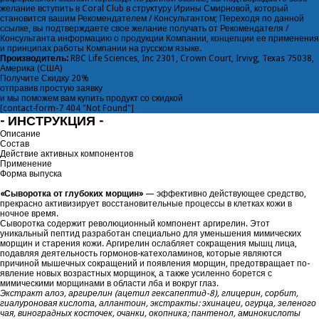
желание вступить в Coral Club в структуру Ирины Смирновой, который
становится вашим Рекомендателем / Консультантом; Переходя по данной
ссылке, вы подтверждаете свое желание получать от Рекомендателя /
Консультанта информацию о продукции Компании, концепции ее применения
и принципах работы Компании на русском языке.
Производитель:
RBC Life Sciences, Inc 2301, Crown Court, Irvivg, Texas 75038,
Америка (США)
Получите
Скидку 20%
отправив простую заявку
и мы поможем вам купить продукт со скидкой
[contact-form-7 404 "Not Found"]
- ИНСТРУКЦИЯ -
Описание
Состав
Действие активных компонентов
Применение
Форма выпуска
«Сыворотка от глубоких морщин»
— эффек­тивно действующее средство,
прекрасно ак­тивизирует восстановительные процессы в клетках кожи в
ночное время.
Сыворотка содержит революционный компо­нент аргирелин. Этот
уникальный пептид раз­работан специально для уменьшения мими­ческих
морщин и старения кожи. Аргирелин ослабляет сокращения мышц лица,
подавляя деятельность гормонов-катехоламинов, кото­рые являются
причиной мышечных сокраще­ний и появления морщин, предотвращает по­
явление новых возрастных морщинок, а также усиленно борется с
мимическими морщинами в области лба и вокруг глаз.
Экстракт алоэ, аргирелин (ацетил гексапептид-8), глицерин, сорбит,
гиалуроновая кислота, аллантоин, экстракты: эхинацеи, огурца, зеленого
чая, виноградных косточек, очанки, окопника; пантенол, аминокислоты