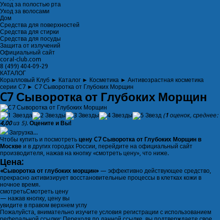
Уход за полостью рта
Уход за волосами
Дом
Средства для поверхностей
Средства для стирки
Средства для посуды
Защита от излучений
Официальный сайт
coral-club.com
8 (499) 404-09-29
КАТАЛОГ
Коралловый Клуб
►
Каталог
►
Косметика
►
Антивозрастная косметика
серии C7
►
C7 Сыворотка от Глубоких Морщин
C7 Сыворотка от Глубоких Морщин
(
1
оценок, среднее:
4,00
из 5)
.
Оцените и Вы!
Загрузка...
Чтобы купить и посмотреть
цену C7 Сыворотка от Глубоких Морщин в
Москве
и в других городах России, перейдите на официальный сайт
производителя, нажав на кнопку «смотреть цену», что ниже.
Цена:
«Сыворотка от глубоких морщин»
— эффективно действующее средство,
прекрасно активизирует восстановительные процессы в клетках кожи в
ночное время.
смотреть
Смотреть цену
— нажав кнопку, цену вы
увидите в правом верхнем углу
Пожалуйста, внимательно изучите условия регистрации с использованием
реферальной ссылки: Переходя по данной ссылке, вы подтверждаете свое