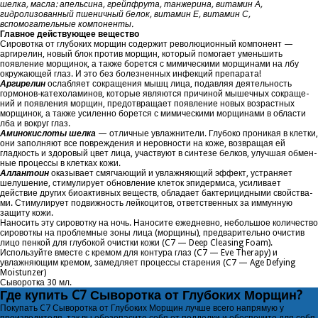
шелка, масла: апельсина, грейпфрута, танжерина, витамин А,
гидролизованный пшеничный белок, витамин Е, витамин С,
вспомогательные компоненты.
Главное действующее вещество
Сировотка от глубоких морщин содержит революционный компонент —
аргирелин, новый блок против морщин, который помогает уменьшить
появление морщинок, а также борется с мимическими морщинами на лбу
окружающей глаз. И это без болезненных инфекций препарата!
Аргирелин
ослабляет сокращения мышц лица, подавляя деятельность
гормонов-катехоламинов, кото­рые являются причиной мышечных сокраще­
ний и появления морщин, предотвращает по­явление новых возрастных
морщинок, а также усиленно борется с мимическими морщинами в области
лба и вокруг глаз.
Аминокислоты шелка
— отличные увлажните­ли. Глубоко проникая в клетки,
они заполняют все повреждения и неровности на коже, воз­вращая ей
гладкость и здоровый цвет лица, участвуют в синтезе белков, улучшая обмен­
ные процессы в клетках кожи.
Аллантоин
оказывает смягчающий и увлаж­няющий эффект, устраняет
шелушение, сти­мулирует обновление клеток эпидермиса, усиливает
действие других биоактивных ве­ществ, обладает бактерицидными свойства­
ми. Стимулирует подвижность лейкоцитов, от­ветственных за иммунную
защиту кожи.
Наносить эту сировотку на ночь. Наносите ежедневно, небольшое количество
сировоткы на проблемные зоны лица (морщины), предварительно очистив
лицо
пенкой для глубокой очистки кожи
(C7 — Deep Cleasing Foam).
Используйте вместе с
кремом для контура глаз
(C7 — Eve Therapy) и
увлажняющим кремом, замедляет процессы старения
(C7 — Age Defying
Moistunzer)
Сыворотка 30 мл.
Где
купить
C7 Сыворотка от Глубоких Морщин?
Покупать C7 Сыворотка от Глубоких Морщин лучше всего напрямую у