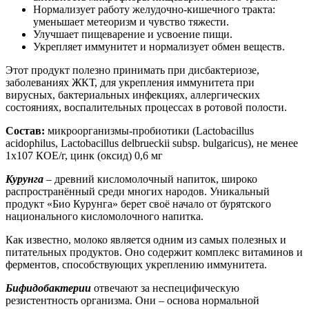
Нормализует работу желудочно-кишечного тракта:
уменьшает метеоризм и чувство тяжести.
Улучшает пищеварение и усвоение пищи.
Укрепляет иммунитет и нормализует обмен веществ.
Этот продукт полезно принимать при дисбактериозе,
заболеваниях ЖКТ, для укрепления иммунитета при
вирусных, бактериальных инфекциях, аллергических
состояниях, воспалительных процессах в ротовой полости.
Состав:
микроорганизмы-пробиотики (Lactobacillus
acidophilus, Lactobacillus delbrueckii subsp. bulgaricus), не менее
1х107 КОЕ/г, цинк (оксид) 0,6 мг
Курунга
– древний кисломолочный напиток, широко
распространённый среди многих народов. Уникальный
продукт «Био Курунга» берет своё начало от бурятского
национального кисломолочного напитка.
Как известно, молоко является одним из самых полезных и
питательных продуктов. Оно содержит комплекс витаминов и
ферментов, способствующих укреплению иммунитета.
Бифидобактерии
отвечают за неспецифическую
резистентность организма. Они – основа нормальной