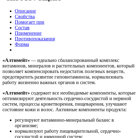
Описание
Свойства
Помогает при
Состав
Применение
Противопоказания
Форма
«Алтимейт»
— идеально сбалансированный ком­плекс
витаминов, минералов и растительных компонентов, который
позволяет компенсиро­вать недостаток полезных веществ,
предотвра­тить развитие гиповитаминоза, нормализовать
работу жизненно важных органов и систем.
«Алтимейт»
содержит все необходимые компо­ненты, которые
оптимизируют деятельность сердечно-сосудистой и нервной
систем, процессы кроветворения, пищеварения, улучшают
состоя­ние кожи и волос. Активные компоненты продук­та:
регулируют витаминно-минеральный баланс в
организме;
нормализуют работу пищеварительной, сердечно-
сосудистой и иммунной систем;