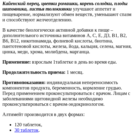
Кайенский перец, цветки ромашки, корень солодки, плоды
шиповника, листья толок­нянки
улучшают аппетит и
пищеварение, нор­мализуют обмен веществ, уменьшают спазм
и способствуют желчеотделению.
В качестве биологически активной добавки к пище –
дополнительного источника витаминов А, С, Е, Д3, В1, В2,
В6, В12, никотинамида, фолиевой кислоты, биотина,
пантотеновой кислоты, железа, йода, кальция, селена, магния,
цинка, меди, хрома, молибдена, марганца.
Применение:
взрослым 1таблетке в день во время еды.
Продолжительность приема:
1 месяц.
Противопоказания:
индивидуальная непереносимость
компонентов продукта, беременность, кормление грудью.
Перед применением проконсультироваться с врачом. Лицам с
заболеваниями щитовидной железы необходимо
проконсультироваться с врачом-эндокринологом.
Алтимейт производится в двух формах:
120 таблеток,
30 таблеток
.