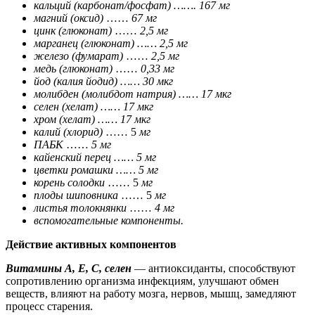
кальций (карбонат/фосфат)
……. 1
67 мг
магний (оксид)
……
67 мг
цинк (глюконат)
……
2,5 мг
марганец (глюконат) …… 2,5 мг
железо (фумарат)
……
2,5 мг
медь (глюконат)
……
0,33 мг
йод (калия йодид) ……
30 мкг
молибден (молибдот натрия) …… 17 мкг
селен (хелат) …… 17 мкг
хром (хелат) …… 17 мкг
калий (хлорид)
…… 5
мг
ПАБК
……
5 мг
кайенский перец
…… 5 мг
цветки ромашки …… 5 мг
корень солодки
…… 5
мг
плоды шиповника
…… 5
мг
листья толокнянки
……
4 мг
вспомогательные компоненты.
Действие активных компонентов
Витамины А, Е, С, селен
— антиоксиданты, способствуют
сопротивлению организма ин­фекциям, улучшают обмен
веществ, влияют на работу мозга, нервов, мышц, замедляют
процесс старения.