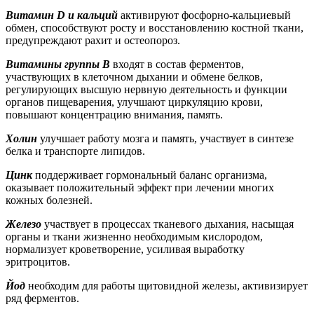
Витамин D и кальций
активируют фосфорно-кальциевый
обмен, способствуют росту и вос­становлению костной ткани,
предупреждают рахит и остеопороз.
Витамины группы В
входят в состав фермен­тов,
участвующих в клеточном дыхании и об­мене белков,
регулирующих высшую нервную деятельность и функции
органов пищеваре­ния, улучшают циркуляцию крови,
повышают концентрацию внимания, память.
Холин
улучшает работу мозга и память, уча­ствует в синтезе
белка и транспорте липидов.
Цинк
поддерживает гормональный баланс ор­ганизма,
оказывает положительный эффект при лечении многих
кожных болезней.
Железо
участвует в процессах тканевого ды­хания, насыщая
органы и ткани жизненно не­обходимым кислородом,
нормализует кровет­ворение, усиливая выработку
эритроцитов.
Йод
необходим для работы щитовидной желе­зы, активизирует
ряд ферментов.