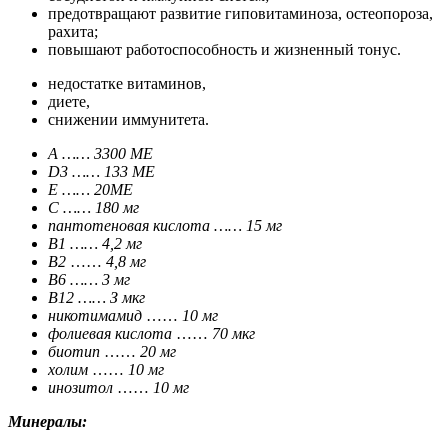
предотвращают развитие гиповитаминоза, остеопороза,
рахита;
повышают работоспособность и жизненный тонус.
недостатке витаминов,
диете,
снижении иммунитета.
А
…… 3
300 ME
D3 …… 133 ME
E
…… 2
0ME
С
…… 1
80 мг
пантотеновая кислота …… 15 мг
B1 …… 4,2 мг
B2
……
4,8 мг
B6 …… 3 мг
B12 …… З мкг
никотимамид
……
10 мг
фолиевая кислота
……
70 мкг
биотип
……
20 мг
холим
……
10 мг
инозитол
……
10 мг
Минералы: